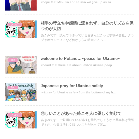
i hope that Mr.Putin and Russia will give up as so...
相手の苛立ちや感情に流されず、自分のリズムを保
ブログ
つのが大切
あきみです！読んで下さっている皆さんはきっと学校や会社、クラ
ブやボランティアなど何かしらの組織に入っ...
welcome to Poland…~peace for Ukraine~
Top
i heard that there are about 3million ukraine peop...
Japanese pray for Ukraine safety
Top
～i pray for Ukraine sefety from the bottom of my h...
悲しいことがあった時こそ人に優しく笑顔で
ブログ
あきみです！ご覧頂いている皆様お元気でしょうか？基本私は元気
ですが、今日は珍しく悲しいことがあって落...