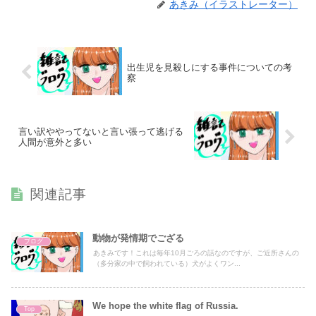
あきみ（イラストレーター）
出生児を見殺しにする事件についての考
察
言い訳ややってないと言い張って逃げる
人間が意外と多い
関連記事
動物が発情期でござる
ブログ
あきみです！これは毎年10月ごろの話なのですが、ご近所さんの
（多分家の中で飼われている）犬がよくワン...
We hope the white flag of Russia.
Top