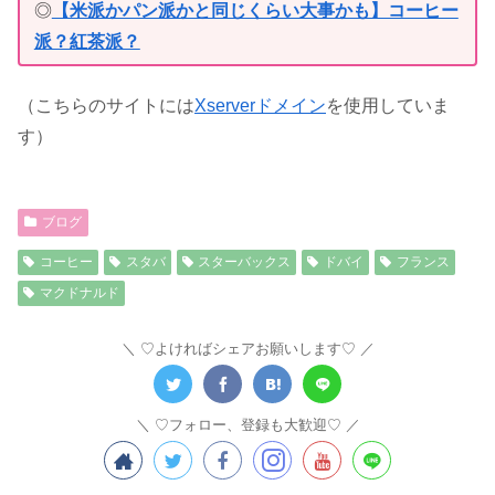
◎
【米派かパン派かと同じくらい大事かも】コーヒー
派？紅茶派？
（こちらのサイトには
Xserverドメイン
を使用していま
す）
ブログ
コーヒー
スタバ
スターバックス
ドバイ
フランス
マクドナルド
♡よければシェアお願いします♡
♡フォロー、登録も大歓迎♡