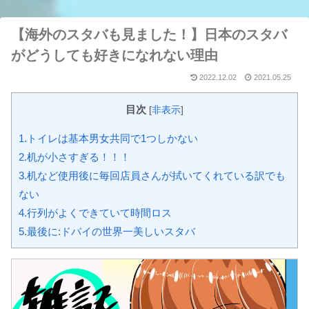
【海外のスタバも見ました！】日本のスタバ
がどうしても好きになれない理由
2022.12.02
2021.05.25
目次
[
非表示
]
1.トイレは基本男女共同で1つしかない
2.机が小さすぎる！！！
3.机など使用後に毎回店員さんが拭いてくれている訳でも
ない
4.行列がよくできていて時間ロス
5.最後に:ドバイの世界一美しいスタバ