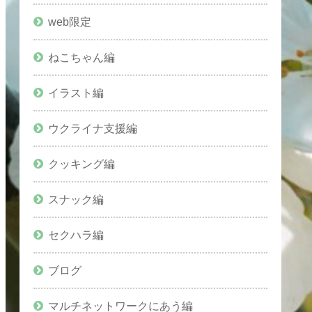
web限定
ねこちゃん編
イラスト編
ウクライナ支援編
クッキング編
スナック編
セクハラ編
ブログ
マルチネットワークにあう編