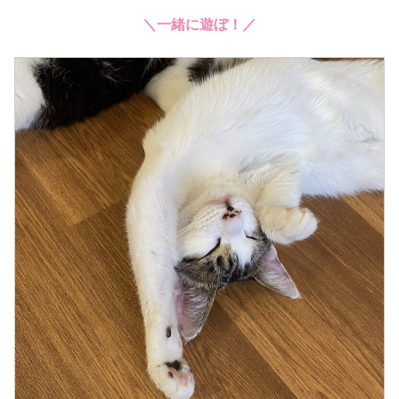
＼
一緒に
遊ぼ
！
／