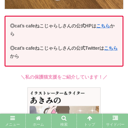
◎cat’s cafeねこじゃらしさんの公式HPは
こちら
か
ら
◎cat’s cafeねこじゃらしさんの公式Twitterは
こちら
から
＼私
の
保護猫支援をご紹介しています！／
メニュー
ホーム
検索
トップ
サイドバー