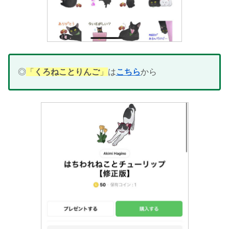
◎
「
くろねことりんご
」
は
こちら
から