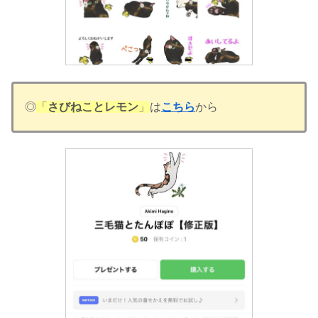
◎
「
さびねことレモン
」
は
こちら
から