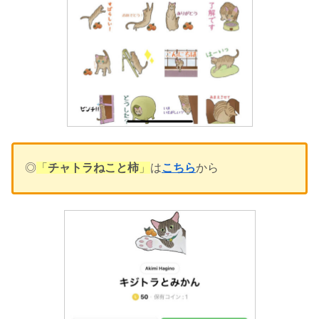
◎
「
チャトラねこと柿
」
は
こちら
から