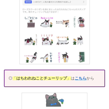
◎
「
はちわれねことチューリップ
」
は
こちら
から