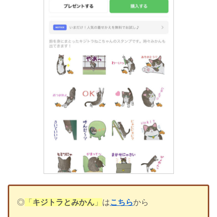
◎
「
キジトラとみかん
」
は
こちら
から