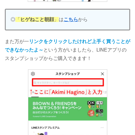
◎
「
ヒゲねこと朝顔
」
は
こちら
から
また万が一
リンクをクリックしたけれど上手く買うことが
できなかったよ～
という方がいましたら、LINEアプリの
スタンプショップからご購入できます！