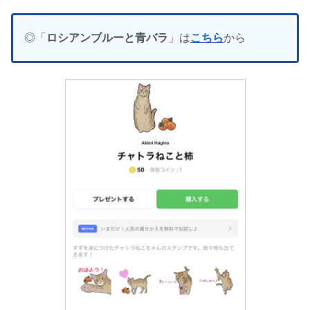
◎「
ロシアンブルーと青バラ
」は
こちら
から