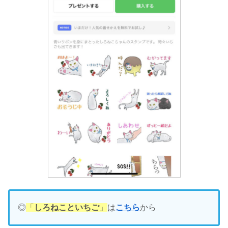
◎
「
しろねこといちご
」
は
こちら
から