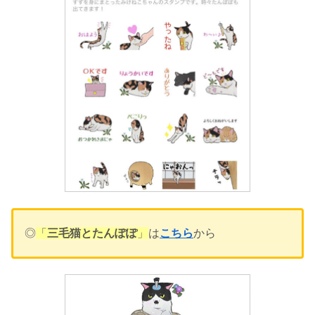
◎
「
三毛猫とたんぽぽ
」
は
こちら
から