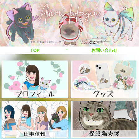
TOP
お問い合わせ