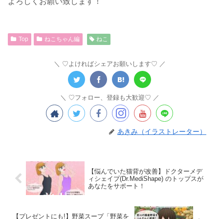
よろしくお願い致します！
Top
ねこちゃん編
ねこ
♡よければシェアお願いします♡
♡フォロー、登録も大歓迎♡
あきみ（イラストレーター）
【悩んでいた猫背が改善】ドクターメデ
ィシェイプ(Dr.MediShape) のトップスが
あなたをサポート！
【プレゼントにも!】野菜スープ「野菜を