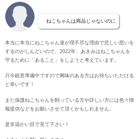
ねこちゃんは商品じゃないのに
本当に本当にねこちゃん達が理不尽な理由で悲しい思いを
するのがしんどいので、2022年、あきみはねこちゃんを
守るために「あること」をしようと考えています。
只今鋭意準備中ですので興味のある方はお待ちいただける
と幸いです！
また保護ねこちゃんを飼っている方や詳しい方には色々情
報提供などをお願いさせて頂くかもしれません。
是非温かい目で見て下さい！