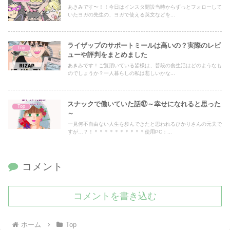
あきみです〜！！今日はインスタ開設当時からずっとフォローして
いたヨガの先生の、ヨガで使える英文などを...
ライザップのサポートミールは高いの？実際のレビ
Top
ューや評判をまとめました
あきみです！ご覧頂いている皆様は、普段の食生活はどのようなも
のでしょうか？一人暮らしの私は悲しいかな...
スナックで働いていた話㊲～幸せになれると思った
Top
～
一見何不自由ない人生を歩んできたと思われるひかりさんの元夫で
すが…？！＊＊＊＊＊＊＊＊＊＊使用PC：...
コメント
コメントを書き込む
ホーム
Top