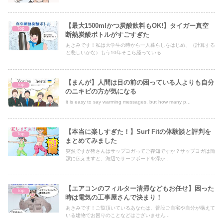
【最大1500mlかつ炭酸飲料もOK!】タイガー真空
Top
断熱炭酸ボトルがすごすぎた
あきみです！私は大学生の時から一人暮らしをはじめ、（計算する
と悲しいかな）もう10年そこら経っている...
【まんが】人間は目の前の困っている人よりも自分
Top
のニキビの方が気になる
it is easy to say warming messages, but how many p...
【本当に楽しすぎた！】Surf Fitの体験談と評判を
Top
まとめてみました
突然ですが皆さんはサップヨガってご存知ですか？サップヨガは簡
潔に伝えますと、海辺でサーフボードを浮か...
【エアコンのフィルター清掃などもお任せ】困った
Top
時は電気の工事屋さんで決まり！
あきみです！ご覧頂いているあなたは、普段ご自宅や自分が構えて
いる建物でお困りのことなどはございません...