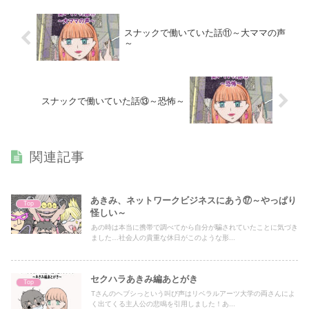
スナックで働いていた話⑪～大ママの声
～
スナックで働いていた話⑬～恐怖～
関連記事
あきみ、ネットワークビジネスにあう⑰～やっぱり
Top
怪しい～
あの時は本当に携帯で調べてから自分が騙されていたことに気づき
ました…社会人の貴重な休日がこのような形...
セクハラあきみ編あとがき
Top
Tさんのヘブシっという叫び声はリベラルアーツ大学の両さんによ
く出てくる主人公の悲鳴を引用しました！あ...