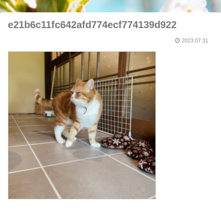
e21b6c11fc642afd774ecf774139d922
2023.07.31