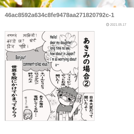
46ac8592a634c8fe9478aa271820792c-1
2021.05.17