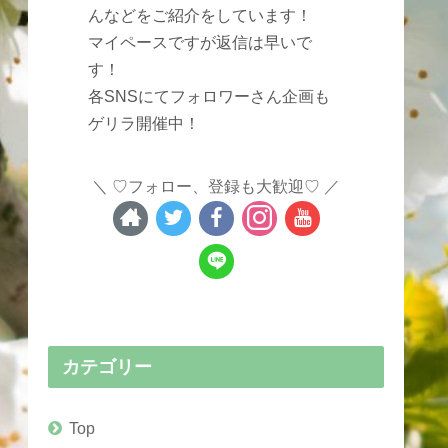
んなどをご紹介をしています！
マイペースですが返信は早いで
す！
各SNSにてフォロワーさん企画も
ゲリラ開催中！
♡フォロー、登録も大歓迎♡
カテゴリー
Top