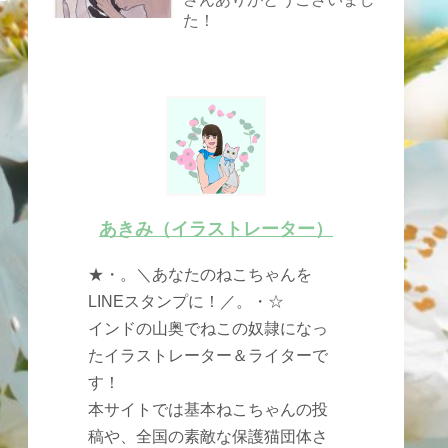
た！
あきみ（イラストレーター）
★・。＼あなたのねこちゃんを
LINEスタンプに！／。・☆
インドの山奥でねこの奴隷になっ
たイラストレーター＆ライターで
す！
本サイトでは基本ねこちゃんの投
稿や、全国の素敵な保護猫団体さ