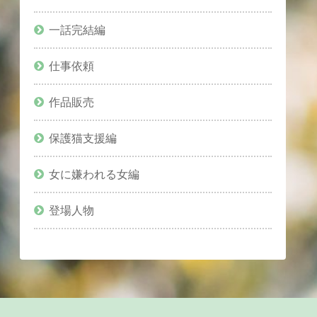
一話完結編
仕事依頼
作品販売
保護猫支援編
女に嫌われる女編
登場人物