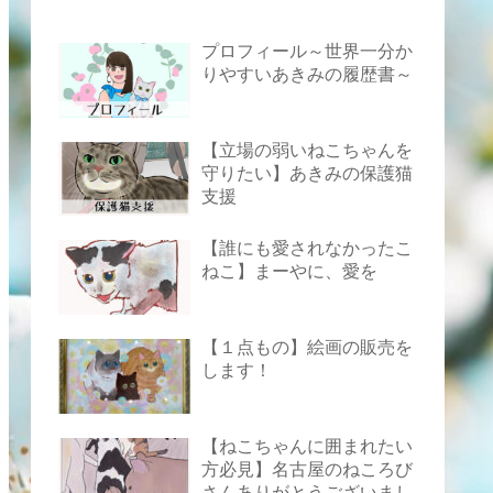
プロフィール～世界一分か
りやすいあきみの履歴書～
【立場の弱いねこちゃんを
守りたい】あきみの保護猫
支援
【誰にも愛されなかったこ
ねこ】まーやに、愛を
【１点もの】絵画の販売を
します！
【ねこちゃんに囲まれたい
方必見】名古屋のねころび
さんありがとうございまし