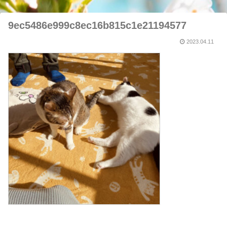
9ec5486e999c8ec16b815c1e21194577
2023.04.11