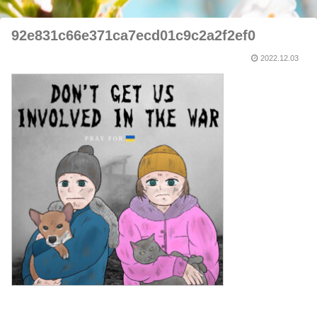
92e831c66e371ca7ecd01c9c2a2f2ef0
2022.12.03