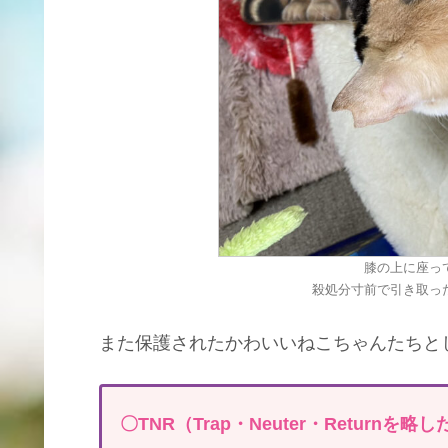
膝の上に座っ
殺処分寸前で引き取っ
また保護されたかわいいねこちゃんたちと
〇TNR（Trap・Neuter・Return