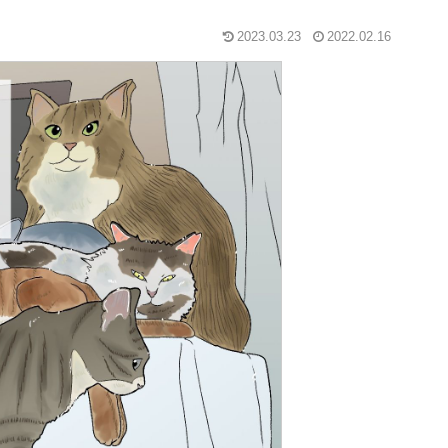
2023.03.23
2022.02.16