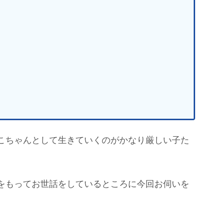
こちゃんとして生きていくのがかなり厳しい子た
をもってお世話をしているところに今回お伺いを