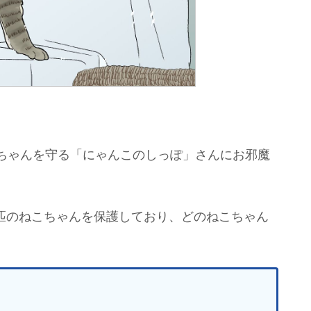
ちゃんを守る「にゃんこのしっぽ」さんにお邪魔
28匹のねこちゃんを保護しており、どのねこちゃん