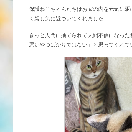
保護ねこちゃんたちはお家の内を元気に駆
く親し気に近づいてくれました。
きっと人間に捨てられて人間不信になった
悪いやつばかりではない」と思ってくれて