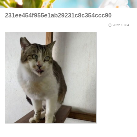
231ee454f955e1ab29231c8c354ccc90
2022.10.04