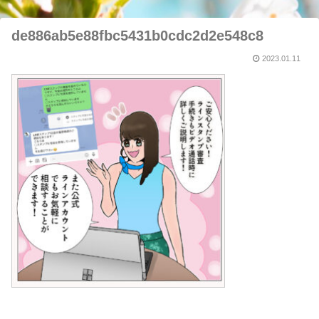
de886ab5e88fbc5431b0cdc2d2e548c8
2023.01.11