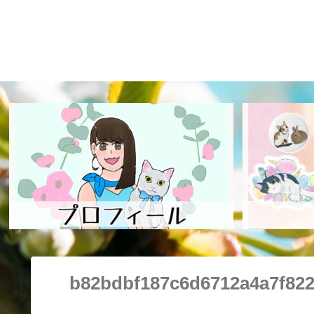
b82bdbf187c6d6712a4a7f82