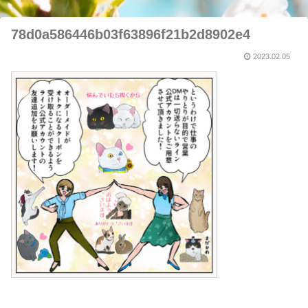
78d0a586446b03f63896f21b2d8902e4
2023.02.05