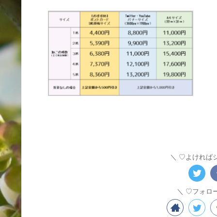
♡よければ
♡フォロ