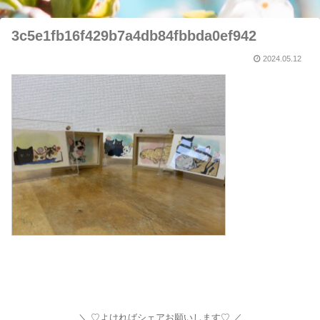
3c5e1fb16f429b7a4db84fbbda0ef942
2024.05.12
♡よければシェアお願いします♡