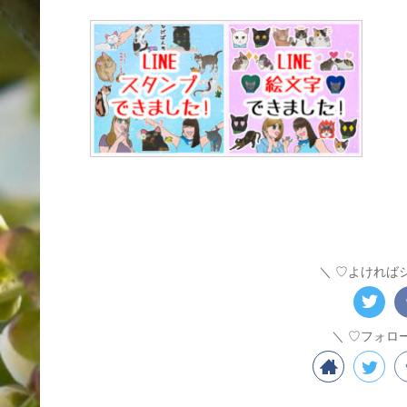
♡よければ
♡フォロ