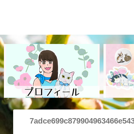
7adce699c879904963466e54