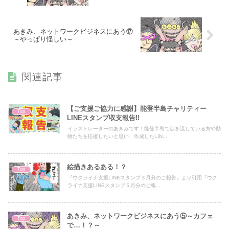
あきみ、ネットワークビジネスにあう⑰
～やっぱり怪しい～
関連記事
【ご支援ご協力に感謝】能登半島チャリティー
Top
LINEスタンプ収支報告‼
イラストレーターのあきみです！能登半島で涙を流している方や動
物たちを応援したいと思い、作成したLIN...
絵描きあるある！？
Top
『ウクライナ支援LINEスタンプ３月分のご報告』より引用『ウク
ライナ支援LINEスタンプ５月分のご報...
あきみ、ネットワークビジネスにあう⑤～カフェ
Top
で…！？～