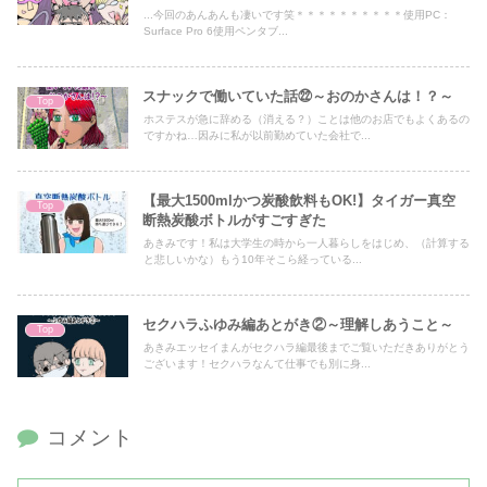
...今回のあんあんも凄いです笑＊＊＊＊＊＊＊＊＊＊使用PC：
Surface Pro 6使用ペンタブ...
スナックで働いていた話㉒～おのかさんは！？～
Top
ホステスが急に辞める（消える？）ことは他のお店でもよくあるの
ですかね…因みに私が以前勤めていた会社で...
【最大1500mlかつ炭酸飲料もOK!】タイガー真空
Top
断熱炭酸ボトルがすごすぎた
あきみです！私は大学生の時から一人暮らしをはじめ、（計算する
と悲しいかな）もう10年そこら経っている...
セクハラふゆみ編あとがき②～理解しあうこと～
Top
あきみエッセイまんがセクハラ編最後までご覧いただきありがとう
ございます！セクハラなんて仕事でも別に身...
コメント