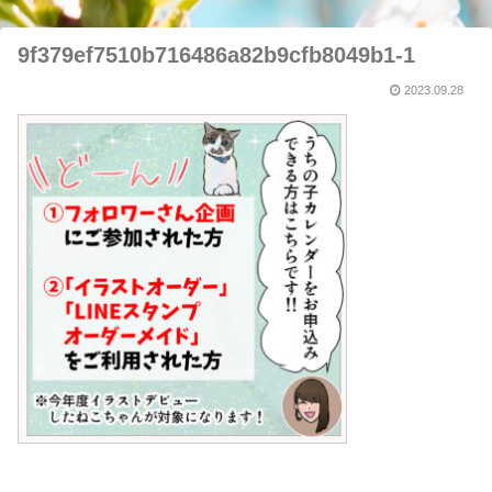
9f379ef7510b716486a82b9cfb8049b1-1
2023.09.28