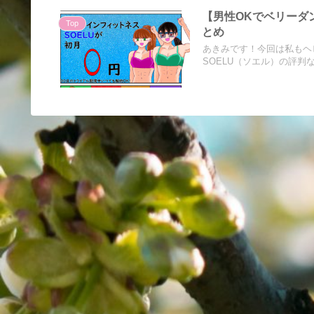
【男性OKでベリーダ
Top
とめ
あきみです！今回は私もヘ
SOELU（ソエル）の評判な