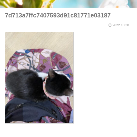
7d713a7ffc7407593d91c81771e03187
2022.10.30