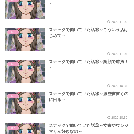
Top
～
2020.11.02
スナックで働いていた話⑥～こういう店は
Top
じめて～
2020.11.01
スナックで働いていた話⑤～笑顔で勝負！
Top
～
2020.10.31
スナックで働いていた話④～履歴書書くの
Top
に困る～
2020.10.30
スナックで働いていた話③～女帝やウシジ
Top
マくん好きなの～